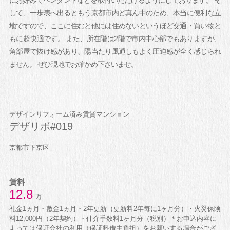
して、一歩表へ出るともう京都市内ど真ん中のため、本当に便利な立
地ですので、ここに住むと他には住めないというほど交通・買い物と
もに超快適です。 また、所在階は2階で市内中心部でもありますが、
角部屋で抜け感があり、陽当たり風通しもよく圧迫感が全く感じられ
ません。 ぜひ現地でお確かめ下さいませ。
デザインリフォーム済み賃貸マンション
デザリボ#019
京都市下京区
賃料
12.8
万
礼金1ヵ月・敷金1ヵ月・2年更新（更新料2年毎に1ヶ月分）・火災保険
料12,000円（2年契約）・仲介手数料1ヶ月分（税別）＊お申込内容に
よっては保証会社の利用（保証料借主負担）をお願いする場合がござ