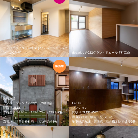
ジォリエヴィラ（学生向きワンルームマンショ
ン）102号室
dezaribo＃022グラン・ドムール堺町二条
岡崎戸建
リノベーション済み中古一戸建住宅
Lanikai
間取り 2LDK
マンション
専有面積 54.66㎡（1F26.73㎡・2F27.93㎡）
間取り 2LDK+WIC
㎡
専有面積 81.81㎡（壁芯）㎡
京都バス「熊野神社前」バス停徒歩8分
地下鉄烏丸線・東西線「烏丸御池駅」徒歩5分