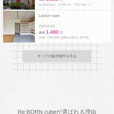
2LDK(54.66㎡（1F26.73㎡・2F27.93㎡）)
Locker room
京都市伏見区
1,480
価格
万
3LDK（洋6×洋8×土間6×LDK12）(63.99)
すべての販売物件を見る
Re:BORN cubeが選ばれる理由