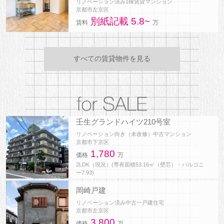
リノベーション済み1棟賃貸マンション
京都市左京区
別紙記載 5.8~
賃料
万
すべての賃貸物件を見る
壬生グランドハイツ210号室
リノベーション向き（未改修）中古マンション
京都市下京区
1,780
価格
万
2LDK（現況）(専有面積53.16㎡（壁芯）・バルコニ
ー7.93)
岡崎戸建
リノベーション済み中古一戸建住宅
京都市左京区
3,800
価格
万