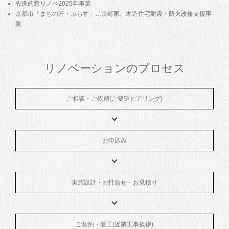
先進的窓リノベ2025年事業
京都市「まちの匠・ぷらす」…京町家、木造住宅耐震・防火改修支援事
業
リノベーションのプロセス
ご相談・ご依頼(ご要望ヒアリング)
お申込み
実施設計・お打合せ・お見積り
ご契約・着工(近隣工事挨拶)