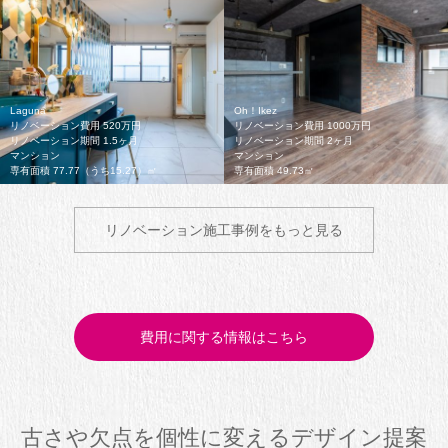
Laguna
Oh！Ikez
リノベーション費用 520万円
リノベーション費用 1000万円
リノベーション期間 1.5ヶ月
リノベーション期間 2ヶ月
マンション
マンション
専有面積 77.77（うち15.27）㎡
専有面積 49.73㎡
リノベーション施工事例をもっと見る
費用に関する情報はこちら
古さや欠点を個性に変えるデザイン提案