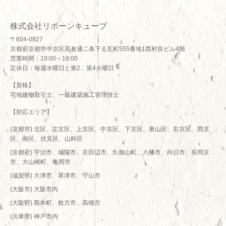
株式会社リボーンキューブ
〒604-0827
京都府京都市中京区高倉通二条下る瓦町555番地1西村良ビル4階
営業時間：10:00～19:00
定休日：毎週水曜日と第2、第4火曜日
【資格】
宅地建物取引士、一級建築施工管理技士
【対応エリア】
(京都市) 北区、左京区、上京区、中京区、下京区、東山区、右京区、西京
区、南区、伏見区、山科区
(京都府) 宇治市、城陽市、京田辺市、久御山町、八幡市、向日市、長岡京
市、大山崎町、亀岡市
(滋賀県) 大津市、草津市、守山市
(大阪市) 大阪市内
(大阪府) 島本町、枚方市、高槻市
(兵庫県) 神戸市内