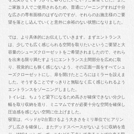
ご家族３人でご使用されるため、普通にゾーニングすれば十分
な広さの専有面積のはずなのですが、それらのお施主様のご要
望を落とし込んでいくと意外に余裕のない状態になりました。
では、より具体的にお伝えしていきます。まずエントランス
は、少しでも広く感じられる空間を取りたいというご要望と大
容量のシューズクローゼットをご希望されましたので、それら
を出来る限り満たすようにエントランス土間部分を広めに取
り、視覚的にも狭く感じないよう、その正面一面をすべてシュ
ーズクローゼットにし、扉を開けたところにはミラーを設えま
した。そうすることですっきりと無駄なく広く感じられるよう
エントランスをゾーニングしました。
トイレは、ちょうど梁下になるため高さが確保できない分少し
幅を取り収納を造り、ミニマムですが必要十分な空間を確保し
圧迫感を感じない空間に仕上げました。
寝室は、ベッドが2台置けるよう大きさをミリ単位でヒアリン
グし広さを確保し、またデッドスペースがないように収納を造