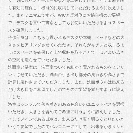
り、WICもハンガーポールなどを工夫して作ることで出来る限
り有効に確保し、機能的に収納していただけるように設えまし
た。またミニマムですが、WICと反対側にお施主様のご要望
で、デスクを置いて書斎としてもお使いいただけるようスペー
スを確保しました。
子供部屋は、こちらも置かれるデスクや本棚、ベッドなどの大
きさをヒアリングさせていただき、それらがキチンと収まるよ
うにスペースを確保した上で収納を取ることで、ほどよい広さ
の空間を造らせていただきました。
洗面室と浴室は、洗面室ついても細かく置かれるものをヒアリ
ングさせていただき、洗面台引き出し部分の奥行きや高さまで
計算し製作させていただきました。また、洗面ボウルは出来る
だけ大き目をご希望でしたのでそのご要望を満たすように設え
ました。
浴室はシンプルで落ち着きのある色合いのユニットバスを選択
いただき、大きさを含めてご希望に叶うように設えしました。
そしてメインであるLDKは、出来るだけ広く明るくとりたいと
いうご要望でしたのでバルコニーに面して、出来るかぎりリビ