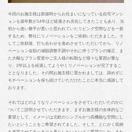
今回のお施主様は新築時からお住まいになっている自宅マンシ
ョンを築年数が14年ほど経過され劣化してきたこともあり、当
初から使い勝手が悪いと思われていたリビング空間などを一新
するため、弊社にリノベーションをご依頼いただきました。そ
してご依頼後、打ち合わせを進めさせていただいてから、リノ
ベーション金額の減額調整不調やそれに伴うプランの修正、ま
た大幅なプラン変更やご主人様の転勤など様々な要因が重な
り、2年以上を経過してようやくリノベーションが完了するこ
ととなりました。その間お施主様に置かれましては、諦めずに
モチベーションを保ち続けていただけたことに本当に感謝して
おります。
それではどのようなリノベーションをさせていただいたのかに
ついてご説明させていただきます。まずお施主様の全体的なご
要望として、イメージは北欧のシンプルかつ高機能な空間にし
たいということをご希望されてました。そして、とにかく収納
を充実させてすっきりと暮らしたいというご要望でした。また