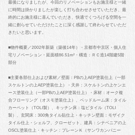
最後になりましたが、今回のリノベーションもお施主様と一緒
に時間は掛かりましたが楽しく打ち合わせさせていただき、最
終的にお施主様に喜んでいただき、快適でくつろげる空間を一
緒に創らせていただけたことに深く感謝して終わらせていただ
きたいと思います。
■物件概要／2002年新築（築後14年）・京都市中京区・個人住
宅リノベーション・延面積86.51m²・構造：ＲＣ造14階建5階
部分
■主要各部仕上および素材／壁面：PBの上AEP塗装仕上（一部
スケルトンの上AEP塗装仕上）・天井：スケルトンの上ケンエ
ース塗装仕上（一部PBの上AEP塗装仕上）・床材：オーク複
合フローリング（オスモ塗装仕上）、ベッドルーム床：タイル
カーペット（TOLI製）、キッチン床：塩ビタイル（TOLI
製）、玄関床：300角タイル貼仕上・キッチン壁面：モザイク
タイル仕上・シェルフ、クローゼット、建具：シナベニアの上
OSCL塗装仕上・キッチン：プレーンＫ（サンワカンパニー