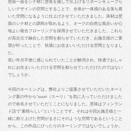
壁面一面をシナ材に塗装を施して仕上げるリボーンキューブら
しいデザインの空間とすることで、全体が一体感のある落ち着
いた空間になるように仕上げさせていただきました。床材は壁
面のシナ材との調和が取れるよう、オークの自然な風合いが心
地よい複合フローリングを採用させていただきました。これら
が高次元で融合した空間を創らせていただき、お施主様のご要
望が叶ったことで、快適にお住まいいただける空間となりまし
た。
長い年月不便に感じられていたことが解消され、快適でおしゃ
れにお住まいいただける空間を創らせていただけたのではない
でしょうか。
今回のネーミングは、弊社よりご提案させていただいたネーミ
ング案の中から“suuri（スーリ）”を気に入っていただけました
ので命名させていただくことになりました。意味はフィンラン
ド語で“素晴らしい”ということです。それは今回お施主様と一
緒に創り上げた空間がまさにそのような空間であるということ
から、この作品にぴったりのネーミングではないでしょうか。