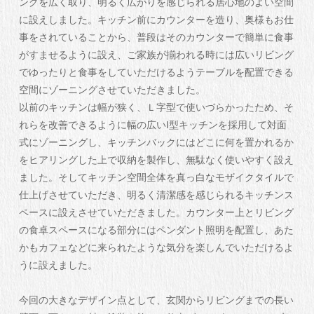
ングを広く取り、明るく広がりを感じられる居心地のよい空間
に設えしました。キッチン前にカウンターを造り、奥様もお仕
事をされていることから、普段はそのカウンターで簡単に食事
がすませるように設え、ご家族が揃われる時には広いリビング
でゆったりと食事をしていただけるようテーブルを配置できる
空間にゾーニングさせていただきました。
以前のキッチンは幅が狭く、Ｌ字型で使いづらかったため、そ
れらを改善できるように幅の広いI型キッチンを採用して対面
式にゾーニングし、キッチンバックにはどこに何を置かれるか
をヒアリングした上で収納を製作し、無駄なく使いやすく設え
ました。そしてキッチン空間全体を真っ白なモザイクタイルで
仕上げさせていただき、明るく清潔感を感じられるキッチンス
ペースに設えさせていただきました。カウンター上とリビング
の食卓スペースになる部分にはペンダント照明を配置し、あた
かもカフェなどに来られたような気分を楽しんでいただけるよ
うに設えました。
今回の大きなデザイン点として、玄関からリビングまでの長い