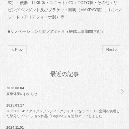
製）・便器：LIXIL製・ユニットバス：TOTO製・その他：リ
ビングペンダント及びブラケット照明（MAXRAY製）、レンジ
フード（アリアフィーナ製）等
■リノベーション期間／約2ヶ月（解体工事期間含む）
< Prev
Next >
最近の記事
2026.08.04
夏季休業のお知らせ
2025.03.17
2025.03.14“イタリアンアンティークテイスト”なラバトリー空間を実現し
た部分リノベーション作品「Laguna 」を追加アップしました
2024.11.01