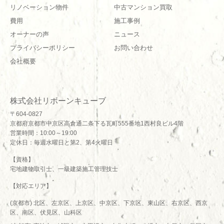
リノベーション物件
中古マンション買取
費用
施工事例
オーナーの声
ニュース
プライバシーポリシー
お問い合わせ
会社概要
株式会社リボーンキューブ
〒604-0827
京都府京都市中京区高倉通二条下る瓦町555番地1西村良ビル4階
営業時間：10:00～19:00
定休日：毎週水曜日と第2、第4火曜日
【資格】
宅地建物取引士、一級建築施工管理技士
【対応エリア】
(京都市) 北区、左京区、上京区、中京区、下京区、東山区、右京区、西京
区、南区、伏見区、山科区