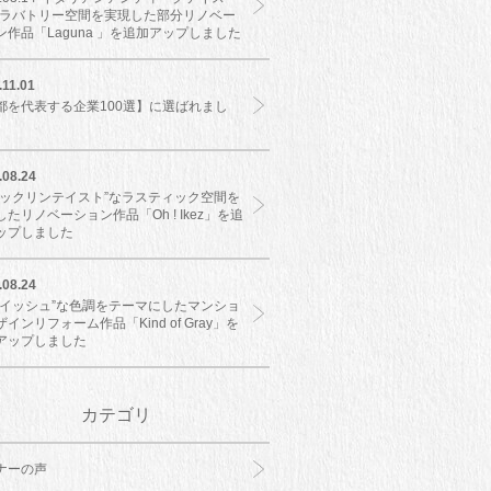
なラバトリー空間を実現した部分リノベー
ン作品「Laguna 」を追加アップしました
.11.01
都を代表する企業100選】に選ばれまし
.08.24
ルックリンテイスト”なラスティック空間を
たリノベーション作品「Oh ! Ikez」を追
ップしました
.08.24
レイッシュ”な色調をテーマにしたマンショ
インリフォーム作品「Kind of Gray」を
アップしました
カテゴリ
ナーの声