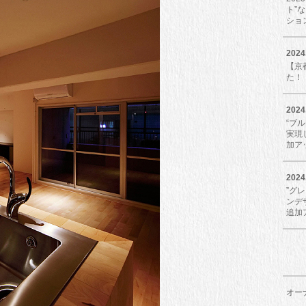
ト”
ショ
2024
【京
た！
2024
“ブ
実現し
加ア
2024
”グ
ンデザ
追加
オー