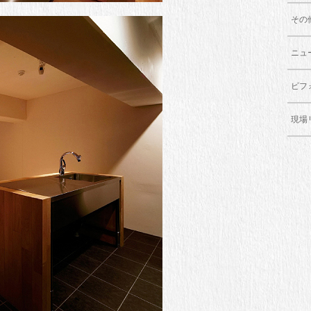
その
ニュ
ビフ
現場