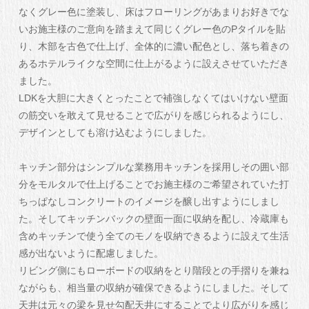
なくグレー色に塗装し、床はフローリングがあまりお好きでな
いお施主様のご意向を踏まえて同じくグレー色のPタイルを貼
り、木部を古色で仕上げ、全体的に濃い配色とし、落ち着きの
あるホテルライクな空間に仕上がるように設えさせていただき
ました。
LDKを大胆に大きくとったことで補強しなくてはいけない壁面
の筋交いを敢えて見せることで広がりを感じられるようにし、
デザインとしても溶け込むようにしました。
キッチン部分はシンプルな業務用キッチンを採用しその囲い部
分をモルタルで仕上げることでお施主様のご希望されていた打
ちっぱなしコンクリートのイメージを醸し出すようにしまし
た。そしてキッチンバックの壁面一面に収納を配し、冷蔵庫も
含めキッチンで使う全てのモノを収納できるように設えて生活
感が出ないように配慮しました。
リビング側にもローボードの収納をとり階段との手摺りを兼ね
ながらも、相当量の収納が確保できるようにしました。そして
天井は元々の梁を見せ勾配天井にすることでより広がりを感じ