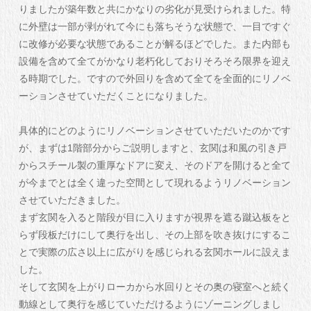
りましたが築年数と共にかなりの劣化が見受けられました。特
に外壁は一部が剥がれて今にも落ちそうな状態で、一目ですぐ
に改修が必要な状態であることが解るほどでした。また内部も
設備を含めて全てがかなり老朽化しておりそろそろ限界を迎え
る時期でした。ですので外回りを含めて全てを全面的にリノベ
ーションさせていただくことになりました。
具体的にどのようにリノベーションさせていただいたのかです
が、まずは1階部分からご説明しますと、玄関は和風の引き戸
からスチール製の重厚なドアに変え、そのドアを開けると全て
が今までとは全く違った空間として現れるようリノベーション
させていただきました。
まず玄関を入ると階段が目に入りますが視界を遮る蹴込板をと
らず段板だけにして奥行を出し、その上部を吹き抜けにするこ
とで実際の広さ以上に広がりを感じられる玄関ホールに設えま
した。
そして玄関を上がりローカから水回りとその奥の寝室へと続く
動線として奥行を感じていただけるようにゾーニングしまし