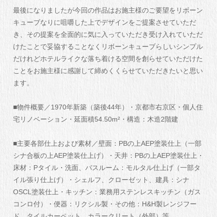
最後になりましたが今回の作品はお施主様のご要望をリボーン
キューブなりに咀嚼した上でデザインをご提案させていただ
き、その提案を全面的に気に入っていただき受け入れていただ
けたことで妥協することなくリボーンキューブらしいシンプル
だけれどホテルライクな落ち着ける空間を創らせていただけた
ことをお施主様に感謝して締めくくらせていただきたいと思い
ます。
■物件概要／1970年新築（築後44年）・京都市右京区・個人住
宅リノベーション・延面積54.50m²・構造：木造2階建
■主要各部仕上および素材／壁面：PBの上AEP塗装仕上（一部
シナ合板の上AEP塗装仕上げ）・天井：PBの上AEP塗装仕上・
床材：Pタイル・洗面、バスルーム：モルタル仕上げ（一部タ
イル張り仕上げ）・シェルフ、クローゼット、建具：シナ
OSCL塗装仕上・キッチン：業務用ステンレスキッチン（ガス
コンロ付）・便器：リクシル製・その他：H&H製レンジフー
ド、タイルカーペット、カラークリート（外部）等