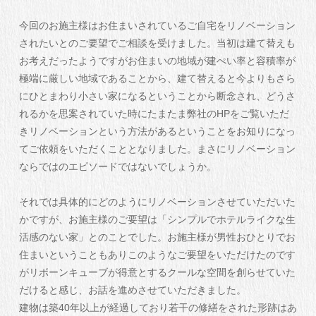
今回のお施主様はお住まいされているご自宅をリノベーション
されたいとのご要望でご相談を受けました。当初は建て替えも
お考えだったようですがお住まいの地域が建ぺい率と容積率が
極端に厳しい地域であることから、建て替えると今よりもさら
にひとまわり小さい家になるということから断念され、どうさ
れるかを思案されていた時にたまたま弊社のHPをご覧いただ
きリノベーションという方法があるということをお知りになっ
てご依頼をいただくこととなりました。まさにリノベーション
ならではのエピソードではないでしょうか。
それでは具体的にどのようにリノベーションさせていただいた
かですが、お施主様のご要望は「シンプルでホテルライクな生
活感のない家」とのことでした。お施主様が男性おひとりでお
住まいということもありこのようなご要望をいただけたのです
がリボーンキューブが得意とするクールな空間を創らせていた
だけると感じ、お話を進めさせていただきました。
建物は築40年以上が経過しており若干の修繕をされた形跡はあ