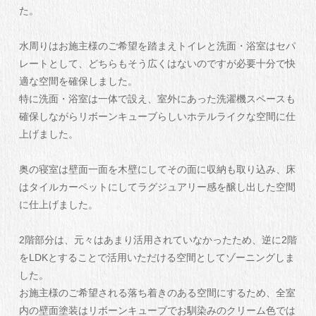
た。
水周りはお施主様のご希望を踏まえトイレと洗面・浴室はセパ
レートとして、どちらもそう広くはないのですが必要十分で快
適な空間を確保しました。
特に洗面・浴室は一体で設え、室外にあった洗濯機スペースも
確保しながらリボーンキューブらしいホテルライクな空間に仕
上げました。
奥の寝室は壁面一面を木壁にしてその面に収納も取り込み、床
はタイルカーペットにしてラグジュアリー感を醸し出した空間
に仕上げました。
2階部分は、元々はあまり活用されていなかったため、逆に2階
をLDKとすることで活用いただける空間としてゾーニングしま
した。
お施主様のご希望される落ち着きのある空間にするため、全室
内の壁面塗装はリボーンキューブでお馴染みのクリーム色では