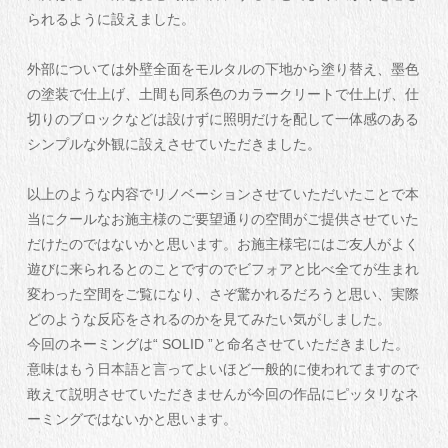
られるように設えました。
外部については外壁全面をモルタルの下地から塗り替え、墨色
の塗装で仕上げ、土間も同系色のカラークリートで仕上げ、仕
切りのブロックなどは設けずに照明だけを配して一体感のある
シンプルな外観に設えさせていただきました。
以上のような内容でリノベーションさせていただいたことで本
当にクールなお施主様のご要望通りの空間がご提供させていた
だけたのではないかと思います。お施主様宅にはご友人がよく
遊びに来られるとのことですのでビフォアと比べ全てが生まれ
変わった空間をご覧になり、さぞ驚かれるだろうと思い、実際
どのような反応をされるのかを見てみたい気がしました。
今回のネーミングは“ SOLID ”と命名させていただきました。
意味はもう日本語と言ってよいほど一般的に使われてますので
敢えて説明させていただきませんが今回の作品にピッタリなネ
ーミングではないかと思います。