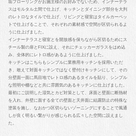
垢フローリングがお施主様のお好みでないため、インナーテラ
スはモルタル土間で仕上げ、キッチンとダイニング部分を大判
のレトロなタイルで仕上げ、リビングと寝室はタイルカーペッ
トで仕上げることで、それぞれの素材感で空間が区切られるよ
うに仕上げました。
インナーテラスと寝室とを開放感を保ちながら区切るためにス
チール製の扉とFIXに設え、それにチェッカーガラスをはめ込
み、全体的にレトロ感があるように仕上げました。
キッチンはこちらもシンプルに業務用キッチンを採用いただ
き、敢えて対面キッチンではなく壁付けキッチンにして、その
分壁面一面に馬目地でレトロ感のあるタイルを貼り、シンプル
な照明や棚などと共に雰囲気のあるキッチンに仕上げました。
最初にご説明した湿気とカビ対策として、床面と壁面に断熱材
を入れ、外壁に面する全ての壁面と天井面に結露防止の特殊な
塗装を施し、なおかつ区切らないゾーニングにすることで風通
しが良く明るい繋がりが感じられる広々した空間に設えまし
た。