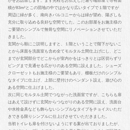
かをお話致します。まず先程もお伝えした通り端部屋で専有面
積が83m²とこの団地の中ではかなり広いタイプで１階ですが
周辺に緑が多く、南向きバルコニーからは緑が望め、陽ざしも
充分に取り込める良好な空間でした。このお部屋をお施主様の
ご要望のシンプルで無骨な空間にリノベーションさせていただ
きました。
玄関から順にご説明しますと、１階ということで階下がないこ
とから床面を洗面室も含め全てモルタル土間仕上げにし、どこ
までが玄関部分でどこからが室内かをはっきりとは区切らずリ
ビングまで見通せる広がりのある空間に設えました。シューズ
クローゼットもお施主様のご要望もあり、棚板だけのシンプル
なタイプに仕上げ、上部に壁付けのペンダント設え、遊び心の
ある空間に仕上げました。
次に同じモルタル土間でつながった洗面室ですが、こちらも扉
はあえて設けずに玄関からつながりのある空間に設え、洗面台
や水栓金具なども飾らないシンプルなタイプをチョイスいただ
きできる限りシンプルに仕上げさせていただきました。
当初トイレも扉を付けないようにする案が出ておりましたが、