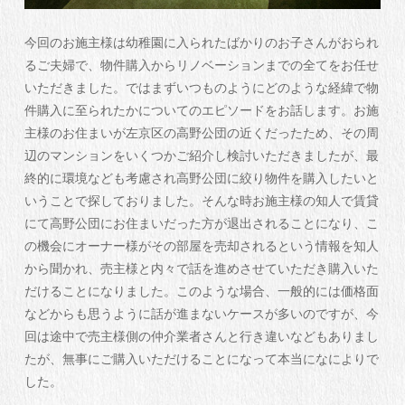
今回のお施主様は幼稚園に入られたばかりのお子さんがおられ
るご夫婦で、物件購入からリノベーションまでの全てをお任せ
いただきました。ではまずいつものようにどのような経緯で物
件購入に至られたかについてのエピソードをお話します。お施
主様のお住まいが左京区の高野公団の近くだったため、その周
辺のマンションをいくつかご紹介し検討いただきましたが、最
終的に環境なども考慮され高野公団に絞り物件を購入したいと
いうことで探しておりました。そんな時お施主様の知人で賃貸
にて高野公団にお住まいだった方が退出されることになり、こ
の機会にオーナー様がその部屋を売却されるという情報を知人
から聞かれ、売主様と内々で話を進めさせていただき購入いた
だけることになりました。このような場合、一般的には価格面
などからも思うように話が進まないケースが多いのですが、今
回は途中で売主様側の仲介業者さんと行き違いなどもありまし
たが、無事にご購入いただけることになって本当になによりで
した。