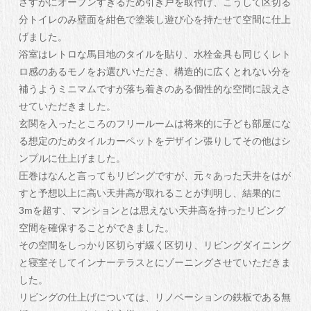
さすがにオープンすぎるため引き戸を取付け、こうして区切る
分トイレのみ壁面を紺色で塗装し遊び心を持たせて空間に仕上
げました。
浴室はレトロな馬目地のタイルを貼り、水栓金具も同じくレト
ロ感のあるモノをお選びいただき、構造的に広くとれない分を
補うようミニマムですが落ち着きのある個性的な空間に設えさ
せていただきました。
玄関を入ったところのフリールームは将来的に子ども部屋にな
る想定のためタイルカーペットをデザイン張りしてその他はシ
ンプルに仕上げました。
圧巻はなんと言ってもリビングですが、元々あった天井をはが
すと予想以上に高い天井高が取れることが判明し、結果的に
3mを超す、マンションとは思えない天井高を持ったリビング
空間を確保することができました。
その空間をしっかり区切らず緩く区切り、リビングダイニング
と寝室そしてインナーテラスとにゾーニングさせていただきま
した。
リビングの仕上げについては、リノベーションの鉄板である無