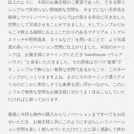
以上のように、今回のお施主様のご要望であった、できる限り
シンプルで区切らない開放的な空間を、今までにない天井高を
確保しつつリノベーションならではの良さを存分に引き出した
空間として完成させることができました。そしてシンプルだか
らこそ映える細部におよぶこだわりのあるマテリアル（トグル
スイッチや照明器具、タイルなど）を用いることで、より完成
度の高いリノベーション空間に仕上がりました。今回のネーミ
ングは、お施主様にネーミングいただき“warehouse（ウェア
ハウス）”と命名いただきました。その意味はズバリ“倉庫”で
す。シンプルで飾らない無骨な空間であるからこそ、このネー
ミングがしっくりきますよね。まさにそのネーミング通りアメ
リカのどこかに実在しそうな倉庫を思い浮かべながら、このシ
ンプルで無骨な空間をお施主様にぜひうまく住みこなしていた
だければと願っております。
最後に今回も物件の購入からリノベーションまですべてをお任
せいただき、お施主様と共にこのようにすばらしいリノベーシ
ョン空間を楽しく創らせていただけたことに深く感謝して終わ