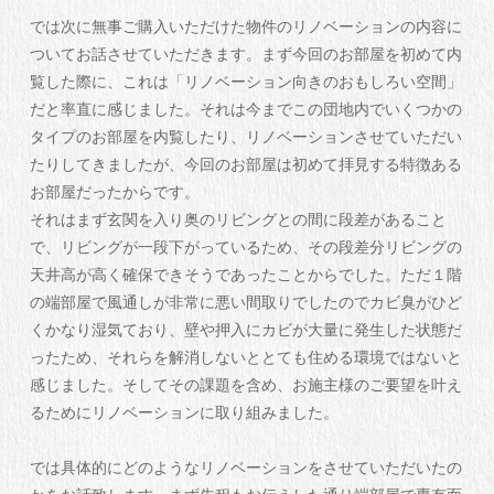
では次に無事ご購入いただけた物件のリノベーションの内容に
ついてお話させていただきます。まず今回のお部屋を初めて内
覧した際に、これは「リノベーション向きのおもしろい空間」
だと率直に感じました。それは今までこの団地内でいくつかの
タイプのお部屋を内覧したり、リノベーションさせていただい
たりしてきましたが、今回のお部屋は初めて拝見する特徴ある
お部屋だったからです。
それはまず玄関を入り奥のリビングとの間に段差があること
で、リビングが一段下がっているため、その段差分リビングの
天井高が高く確保できそうであったことからでした。ただ１階
の端部屋で風通しが非常に悪い間取りでしたのでカビ臭がひど
くかなり湿気ており、壁や押入にカビが大量に発生した状態だ
ったため、それらを解消しないととても住める環境ではないと
感じました。そしてその課題を含め、お施主様のご要望を叶え
るためにリノベーションに取り組みました。
では具体的にどのようなリノベーションをさせていただいたの