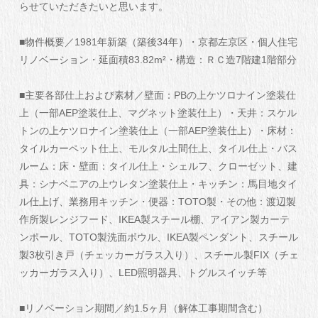
らせていただきたいと思います。
■物件概要／1981年新築（築後34年）・京都左京区・個人住宅
リノベーション・延面積83.82m²・構造：ＲＣ造7階建1階部分
■主要各部仕上および素材／壁面：PBの上ケツロナイン塗装仕
上（一部AEP塗装仕上、マグネット塗装仕上）・天井：スケル
トンの上ケツロナイン塗装仕上（一部AEP塗装仕上）・床材：
タイルカーペット仕上、モルタル土間仕上、タイル仕上・バス
ルーム：床・壁面：タイル仕上・シェルフ、クローゼット、建
具：シナベニアの上ウレタン塗装仕上・キッチン：馬目地タイ
ル仕上げ、業務用キッチン・便器：TOTO製・その他：渡辺製
作所製レンジフード、IKEA製スチール棚、アイアン製カーテ
ンポール、TOTO製洗面ボウル、IKEA製ペンダント、スチール
製3枚引き戸（チェッカーガラス入り）、スチール製FIX（チェ
ッカーガラス入り）、LED照明器具、トグルスイッチ等
■リノベーション期間／約1.5ヶ月（解体工事期間含む）